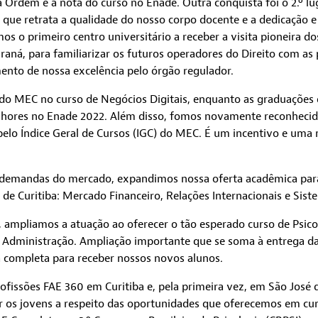
Ordem e a nota do curso no Enade. Outra conquista foi o 2.º lu
 que retrata a qualidade do nosso corpo docente e a dedicação e
 o primeiro centro universitário a receber a visita pioneira do
raná, para familiarizar os futuros operadores do Direito com as
ento de nossa excelência pelo órgão regulador.
o MEC no curso de Negócios Digitais, enquanto as graduações e
hores no Enade 2022. Além disso, fomos novamente reconhecid
 pelo Índice Geral de Cursos (IGC) do MEC. É um incentivo e uma
demandas do mercado, expandimos nossa oferta acadêmica para
de Curitiba: Mercado Financeiro, Relações Internacionais e Sis
, ampliamos a atuação ao oferecer o tão esperado curso de Psico
de Administração. Ampliação importante que se soma à entrega d
a completa para receber nossos novos alunos.
rofissões FAE 360 em Curitiba e, pela primeira vez, em São José
 os jovens a respeito das oportunidades que oferecemos em cu