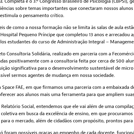
AE Completa e o 3.º Congresso Brasileiro de Psicologia (CBPSI),
riências sobre temas importantes que conectaram nossos alunos 
estimula o pensamento crítico.
s de como a nossa formação não se limita às salas de aula estão
 Hospital Pequeno Príncipe que completou 13 anos e arrecadou
elos estudantes do curso de Administração Integral – Managem
to Consultoria Solidária, realizado em parceria com a Fecomérci
as positivamente com a consultoria feita por cerca de 500 alu
ição significativa para o desenvolvimento sustentável de micr
sível sermos agentes de mudança em nossa sociedade.
 Space FAE, em que firmamos uma parceria com a embaixada do
oferecer aos alunos mais uma ferramenta para que ampliem suas 
Relatório Social, entendemos que ele vai além de uma compilaçã
a coletiva em busca da excelência de ensino, em que procuramos 
s para o mercado, além de cidadãos com propósito, prontos para 
 só foram possíveis graças ao empenho de cada docente, funcion