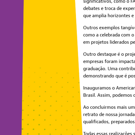
significativos, como o F
debates e troca de expe
que amplia horizontes e 
Outros exemplos tangívei
como a celebrada com o
em projetos liderados p
Outro destaque é o proje
empresas foram impactad
graduação. Uma contribu
demonstrando que é pos
Inauguramos o American
Brasil. Assim, podemos 
Ao concluirmos mais um 
retrato de nossa jornad
qualificados, preparado
Todas essas realizações