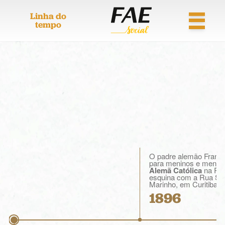
Linha do
tempo
O padre alemão Franz Ä
para meninos e menin
Alemã Católica
na Rua
esquina com a Rua Sa
Marinho, em Curitiba (
1896